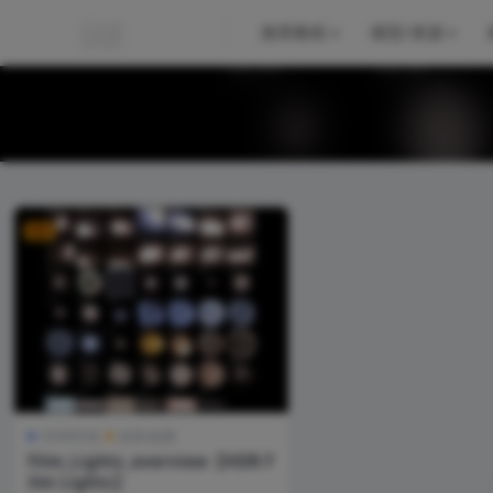
推荐教程
模型/资源
VIP
HDRI环境
材质/贴图
Film_Lights_overview【HDR F
ilm Lights】