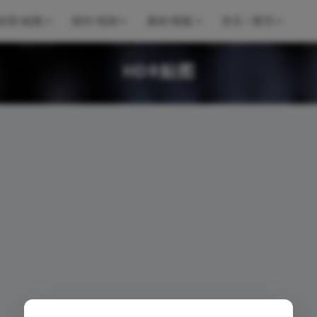
材质/贴图
插件/笔刷
素材/模板
音乐 / 图书
HDR贴图