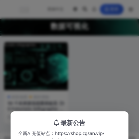
登录
数据可视化
材质/贴图
素材/模板
50 个未来派信息图表贴花【5
0 Futuristic Infographic D
ecals -Ai, Png, Jpg】【免
3 年前
0
费】
最新公告
全新Ai充值站点：https://shop.cgsan.vip/
本站资源均来自公开网络收集，若侵犯了您的合法权益，请联系我们删除 本站内