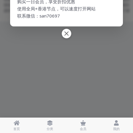
购买一日会员，享受折扣优惠
容仅供个人学习研究使用，不得用于任何商业用途，请在24小时内删除！版权归
使用全局+香港节点，可以速度打开网站
原作者及其公司所有，如果您喜欢，请购买正版。 如果网站为您的学习提供了便
联系微信：san70697
利和帮助，您可以自愿赞助网站的服务器，人工和维护等网站成本支出
首页
分类
会员
我的