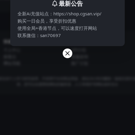
最新公告
13
全新Ai充值站点：https://shop.cgsan.vip/
购买一日会员，享受折扣优惠
使用全局+香港节点，可以速度打开网站
联系微信：san70697
快速导航
关于本站
个人中心
VIP介绍
标签云
客服咨询
网址导航
推广计划
容仅供个人学习研究使用，不得用于任何商业用途，请在24小时内删除！版权归原作
助，您可以自愿赞助网站的服务器，人工和维护等网站成本支出