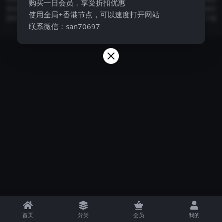
购买一日会员，享受折扣优惠
容仅供个人学习研究使用，不得用于任何商业用途，请在24小时内删除！版权归
使用全局+香港节点，可以速度打开网站
原作者及其公司所有，如果您喜欢，请购买正版。 如果网站为您的学习提供了便
联系微信：san70697
利和帮助，您可以自愿赞助网站的服务器，人工和维护等网站成本支出
首页
分类
会员
我的