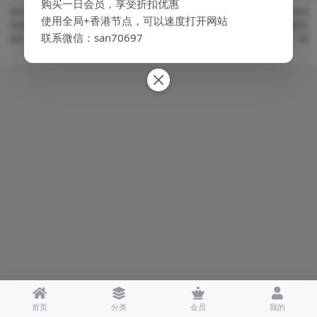
购买一日会员，享受折扣优惠
本站资源均来自公开网络收集，若侵犯了您的合法权益，请联系我们删除 本站内
使用全局+香港节点，可以速度打开网站
容仅供个人学习研究使用，不得用于任何商业用途，请在24小时内删除！版权归
联系微信：san70697
原作者及其公司所有，如果您喜欢，请购买正版。 如果网站为您的学习提供了便
利和帮助，您可以自愿赞助网站的服务器，人工和维护等网站成本支出
首页
分类
会员
我的