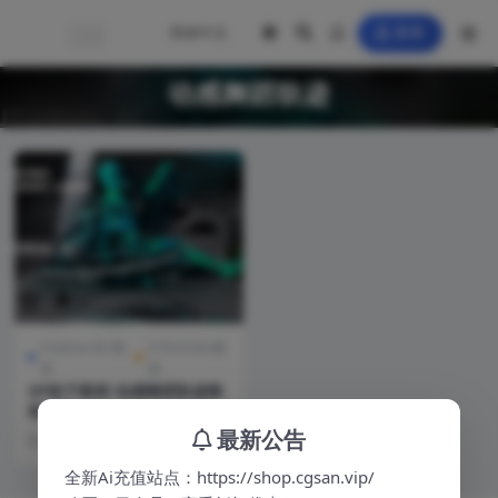
登录
动感舞蹈轨迹
Cinema 4D 教
X-Particles教
程
程
XP粒子教程 动感舞蹈轨迹教
程（Dynamic Dancing Trail
s）【Dynamic Dancing Tra
最新公告
3 年前
0
ils - Cinema 4D, X-Particles
& Octane Tutorial】
全新Ai充值站点：https://shop.cgsan.vip/