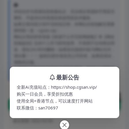
本站仅作为资源信息收集站点，无法保证资源的可用及完
整性，不提供任何资源安装使用及技术服务。
如果文章内容介绍中无特别注明，本网站压缩包解压需要
密码统一是：cgsan.vip；
网站分享的所有资源【来源于公开互联网搜集】和【网友
投稿提供】仅供个人学习研究使用，不得用于任何商业用
途，请在24小时内删除！如果发生版权纠纷与网站无关，
请自重！！！ 版权归原作者及其公司所有，如果您喜欢，
请购买正版。
如果网站为您的学习提供了便利和帮助，您可以自愿赞助
网站的服务器，人工和维护等网站成本支出
最新公告
全新Ai充值站点：https://shop.cgsan.vip/
免费下载
下载
购买一日会员，享受折扣优惠
使用全局+香港节点，可以速度打开网站
立即下载
密码
联系微信：san70697
最近更新:
2022-03-09