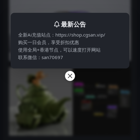
最新公告
全新Ai充值站点：https://shop.cgsan.vip/
购买一日会员，享受折扣优惠
使用全局+香港节点，可以速度打开网站
联系微信：san70697