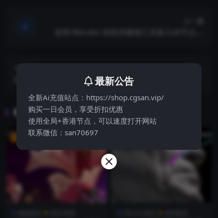
上一篇
使用 Blender 的程序建模工具集几何节点创
建您自己的 3D 主题公园[CGCookie - ASSE
MBLE Introduction to Procedural Modeli
ng with Geometry Nodes in Blender]
下一篇
Blender动画训练【CGCookie - Blender An
最新公告
imation Bootcamp】
全新Ai充值站点：https://shop.cgsan.vip/
购买一日会员，享受折扣优惠
相关文章
使用全局+香港节点，可以速度打开网站
联系微信：san70697
VIP
VIP
植物模型
模型/资源
ZBrush 教程
推荐教程