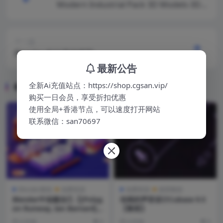
Modern Industrial Pack 3D Models-3D工
业包
下一篇
Blender 科幻基地模型
最新公告
全新Ai充值站点：https://shop.cgsan.vip/
相关文章
购买一日会员，享受折扣优惠
使用全局+香港节点，可以速度打开网站
联系微信：san70697
Blender教程
免费资源
免费资源
推荐教程
Blender中创建自己【[Polyg
动画的声音设计Cubase 9.5
on Runway, Ian Barnard]
【教程】
Create 3D Lettering in Ble
6 年前
0
6 年前
0