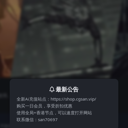
最新公告
使用。
全新Ai充值站点：https://shop.cgsan.vip/
购买一日会员，享受折扣优惠
使用全局+香港节点，可以速度打开网站
联系微信：san70697
不提供任何资源安装使用及技术服务。