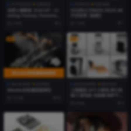
PS/平面/绘画
免费资源
HDRI环境
材质/贴图
法师人物教程【CGCUP – Cr
GSG的ULTIMATE SKLES 4K
eating Fantasy Characters
天空纹理【贴图】
- From Ideation to Final A
6 年前
0
7 年前
1
rt (2020) with Even Amun
dsen】
VIP
VIP
Blender教程
推荐教程
家居/厨房模型
模型/资源
Blender的机械高级绑定
三维模型 25个小家电 榨汁机
菜刀 面包机 垃圾桶 铁铲子
10 月前
30
厨房用品 FBX OBJ【模型】
6 年前
3