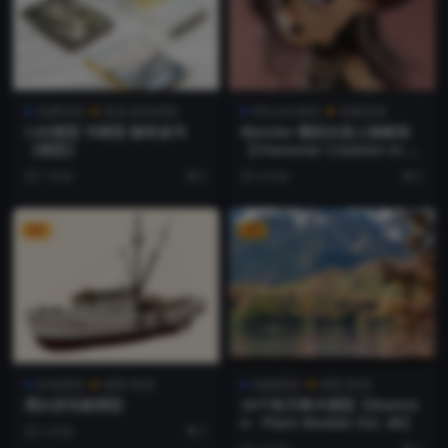
免费资源
家居/厨房模型
Blender教程
免费资源
C4D模型 书模型 咖啡桌书
Blender 雕刻女孩人物教程
【模型】
【Character Creation in Bl
ender - Giulia Marchetti】
7 年前
0
6 年前
0
VIP
VIP
其他模型
模型/资源
植物模型
模型/资源
黑白拼色船模型
24个秋天树木模型【Maxtre
e - Plant Models Vol. 48】
3 年前
3