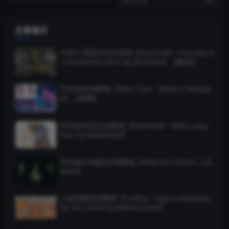
5 年前
3
文章展示
PS和三维软件结合绘画【Gumroad - Concept A
rt Essentials Vol.2 by JROTools】【教程】
PS女孩绘画教程【Ross Tran - Mystics Packag
e】【免费】
PS绘画水彩女孩教程【Gumroad - Baby Long
Hair by Dadachyo】
PS绘画CG物品绘画教程【New Art School – CG
Base】
人体骨骼绘画教程【Craftsy - Figure Anatomy
for the Artist by Roberto Osti】