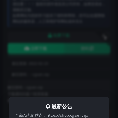
请自重！！！ 版权归原作者及其公司所有，如果您喜欢，
请购买正版。
如果网站为您的学习提供了便利和帮助，您可以自愿赞助
网站的服务器，人工和维护等网站成本支出
免费下载
下载
立即下载
密码
最近更新:
2022-02-23
解压密码：:
cgsan.vip
解压密码：cgsan.vip
下载遇到问题？联系客服
微信：san70697
最新公告
分享
收藏
点赞(
0
)
全新Ai充值站点：https://shop.cgsan.vip/