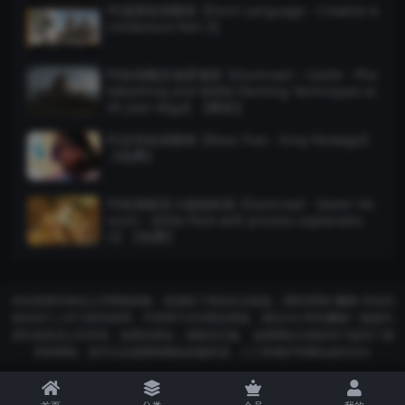
PS场景绘画教程【Form Language - Creative A
rchitecture Part 2】
PS绘画概念场景城堡【Gumroad – Castle - Pho
tobashing and Matte Painting Techniques w
ith Jose Vega】【教程】
PS女性绘画教程【Ross Tran - Envy Package】
【免费】
PS绘画精灵小姐姐绘画【Gumroad - Xavier Ho
ussin - Zelda Pack with process explanatio
n】【免费】
本站资源均来自公开网络收集，若侵犯了您的合法权益，请联系我们删除 本站内
容仅供个人学习研究使用，不得用于任何商业用途，请在24小时内删除！版权归
原作者及其公司所有，如果您喜欢，请购买正版。 如果网站为您的学习提供了便
利和帮助，您可以自愿赞助网站的服务器，人工和维护等网站成本支出