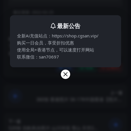
最近更新:
2022-02-25
解压密码：:
cgsan.vip
最新公告
全新Ai充值站点：https://shop.cgsan.vip/
解压密码：cgsan.vip
购买一日会员，享受折扣优惠
下载遇到问题？联系客服
使用全局+香港节点，可以速度打开网站
微信：san70697
联系微信：san70697
分享
收藏
点赞(
0
)
上一篇
360张 香港照片 5K-17K中国香港【照片素
材】
下一篇
520张 北欧风光照片 山川河流 雪山 天空2k