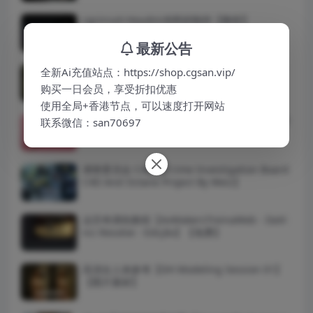
cgcircuit-Houdini布料的制作【教程】
最新公告
【新版】生成城市插件 C4d city Rig 1.9城市绑
全新Ai充值站点：https://shop.cgsan.vip/
定
购买一日会员，享受折扣优惠
使用全局+香港节点，可以速度打开网站
3d玫瑰开花动画3D模型【3d Rose Animated 3
联系微信：san70697
D model】
调查委员会 C4D 【Crime Investigation Board
C4D And Octane Project By Weiz】
达芬奇调色教程【AvMakersTreinaWeb - DaVi
nci Resolve - Edição】【免费】
高清女人体参考【DH Modeling Session 01】
【图片素材】